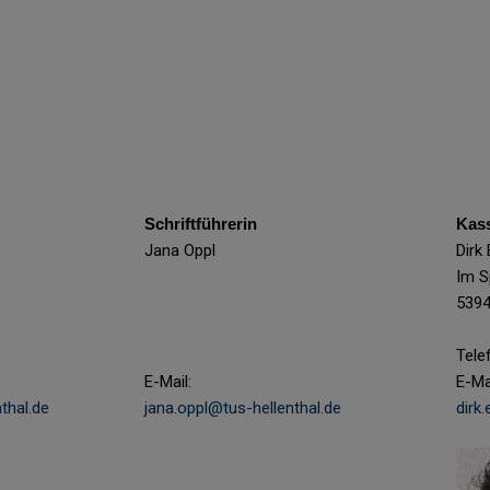
Schriftführerin
Kas
Jana Oppl
Dirk
Im S
5394
Tele
E-Mail:
E-Mai
thal.de
jana.oppl@tus-hellenthal.de
dirk