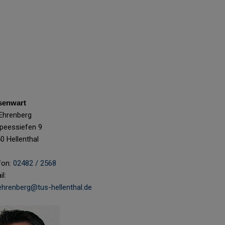
senwart
 Ehrenberg
peessiefen 9
0 Hellenthal
fon:
02482 / 2568
l:
.ehrenberg@tus-hellenthal.de