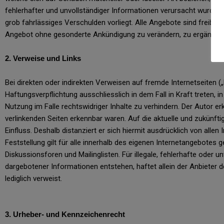
fehlerhafter und unvollständiger Informationen verursacht wurden,
grob fahrlässiges Verschulden vorliegt. Alle Angebote sind freiblei
Angebot ohne gesonderte Ankündigung zu verändern, zu ergänzen, z
2. Verweise und Links
Bei direkten oder indirekten Verweisen auf fremde Internetseiten (
Haftungsverpflichtung ausschliesslich in dem Fall in Kraft treten,
Nutzung im Falle rechtswidriger Inhalte zu verhindern. Der Autor er
verlinkenden Seiten erkennbar waren. Auf die aktuelle und zukünftig
Einfluss. Deshalb distanziert er sich hiermit ausdrücklich von allen
Feststellung gilt für alle innerhalb des eigenen Internetangebote
Diskussionsforen und Mailinglisten. Für illegale, fehlerhafte oder
dargebotener Informationen entstehen, haftet allein der Anbieter de
lediglich verweist.
3. Urheber- und Kennzeichenrecht