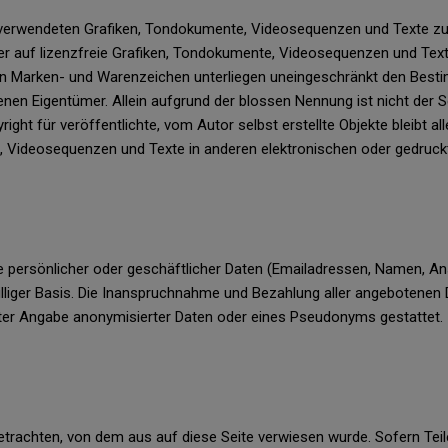
der verwendeten Grafiken, Tondokumente, Videosequenzen und Texte zu 
 auf lizenzfreie Grafiken, Tondokumente, Videosequenzen und Texte
en Marken- und Warenzeichen unterliegen uneingeschränkt den Besti
nen Eigentümer. Allein aufgrund der blossen Nennung ist nicht der S
ght für veröffentlichte, vom Autor selbst erstellte Objekte bleibt all
, Videosequenzen und Texte in anderen elektronischen oder gedruckt
e persönlicher oder geschäftlicher Daten (Emailadressen, Namen, Ansc
illiger Basis. Die Inanspruchnahme und Bezahlung aller angebotenen 
er Angabe anonymisierter Daten oder eines Pseudonyms gestattet.
etrachten, von dem aus auf diese Seite verwiesen wurde. Sofern Tei