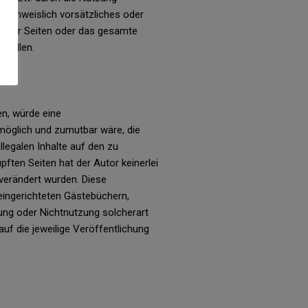
 nachweislich vorsätzliches oder
ile der Seiten oder das gesamte
stellen.
en, würde eine
 möglich und zumutbar wäre, die
llegalen Inhalte auf den zu
pften Seiten hat der Autor keinerlei
g verändert wurden. Diese
 eingerichteten Gästebüchern,
zung oder Nichtnutzung solcherart
auf die jeweilige Veröffentlichung