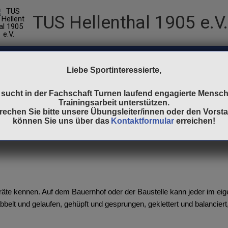
TUS Hellenthal 1905 e.V.
Kalender
Badminton
Turnen
Volleyball
Liebe Sportinteressierte,
 sucht in der Fachschaft Turnen laufend engagierte Mensch
Trainingsarbeit unterstützen.
rechen Sie bitte unsere Übungsleiter/innen oder den Vorsta
können Sie uns über das
Kontaktformular
erreichen!
ie Geräte kennen. Auf dem Bauernhof oder der Baustelle kann jeder im 
belt und gelaufen, gehüpft und gesprungen, geklettert und balanciert, 