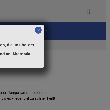
Suchen
×
Fußball
Dokumente
en, die uns bei der
nd an. Alternativ
eigenen Tempo seine motorischen
bis es wieder viel zu schnell heißt