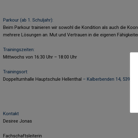
Parkour (ab 1. Schuljahr):
Beim Parkour trainieren wir sowohl die Kondition als auch die Koor
mehrere Lösungen an. Mut und Vertrauen in die eigenen Fähigkeite
Trainingszeiten:
Mittwochs von 16:30 Uhr – 18:00 Uhr
Trainingsort:
Doppelturnhalle Hauptschule Hellenthal
–
Kalberbenden 14, 53940 H
Kontakt
Desiree Jonas
Fachschaftsleiterin