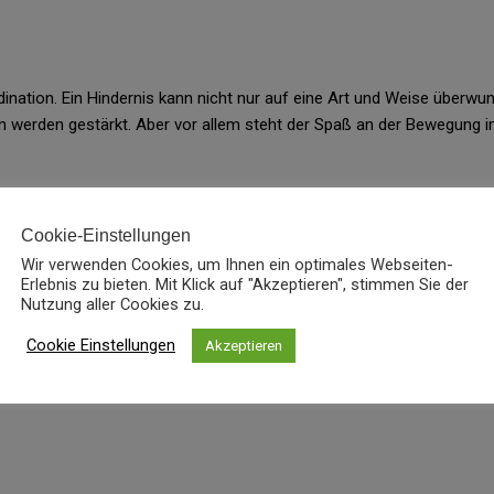
dination. Ein Hindernis kann nicht nur auf eine Art und Weise überw
n werden gestärkt. Aber vor allem steht der Spaß an der Bewegung 
Cookie-Einstellungen
Wir verwenden Cookies, um Ihnen ein optimales Webseiten-
ellenthal
Erlebnis zu bieten. Mit Klick auf "Akzeptieren", stimmen Sie der
Nutzung aller Cookies zu.
Cookie Einstellungen
Akzeptieren