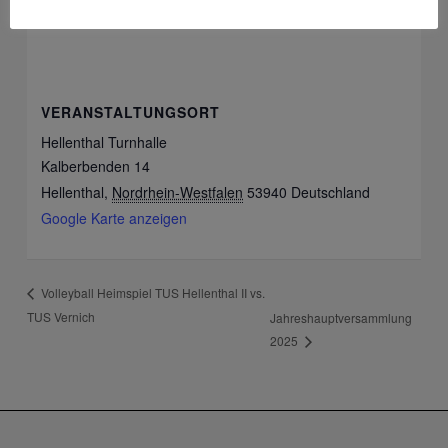
VERANSTALTUNGSORT
Hellenthal Turnhalle
Kalberbenden 14
Hellenthal
,
Nordrhein-Westfalen
53940
Deutschland
Google Karte anzeigen
Volleyball Heimspiel TUS Hellenthal II vs.
TUS Vernich
Jahreshauptversammlung
2025