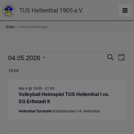
Zum
TUS Hellenthal 1905 e.V.
Inhalt
springen
Start
Veranstaltungen
04.05.2026
Veranstaltungen
Veranstaltunge
Verans
Suche
Tag
für
Suche
Ansich
Datum
4.
und
Naviga
19:00
wählen.
Mai
Ansichten,
2026
Navigation
Mai 4 @ 19:00
-
21:00
Volleyball Heimspiel TUS Hellenthal I vs.
SG Erftstadt II
Hellenthal Turnhalle
Kalberbenden 14, Hellenthal