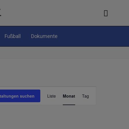
.
Suche
Fußball
Dokumente
SAMSTAG
SONNTAG
Veranstaltung
taltungen suchen
Liste
Monat
Tag
Ansichten-
Navigation