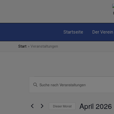
Zum
Inhalt
springen
Startseite
Der Verein
Start
Veranstaltungen
MONTAG
DIENSTAG
Veranstaltungen
Veranstaltungen
Bitte
Suche
Schlüsselwort
und
eingeben.
Ansichten,
Suche
April 2026
Navigation
Dieser Monat
nach
Veranstaltungen
Datum