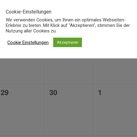
Cookie-Einstellungen
Wir verwenden Cookies, um Ihnen ein optimales Webseiten-
Erlebnis zu bieten. Mit Klick auf "Akzeptieren", stimmen Sie der
Nutzung aller Cookies zu.
0
0
0
22
23
24
Cookie Einstellungen
Akzeptieren
en,
Veranstaltungen,
Veranstaltungen,
Veranstalt
0
0
0
29
30
1
en,
Veranstaltungen,
Veranstaltungen,
Veranstalt